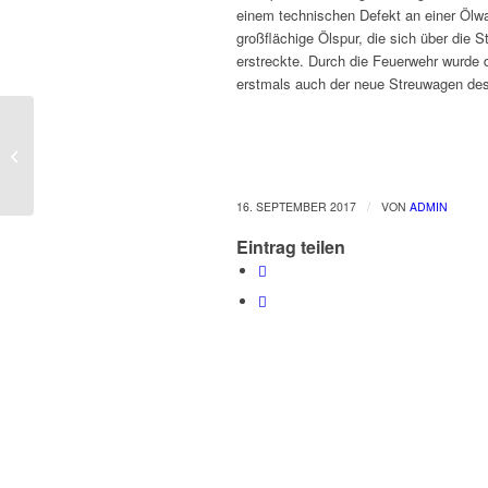
einem technischen Defekt an einer Ölw
großflächige Ölspur, die sich über die
erstreckte. Durch die Feuerwehr wurde d
erstmals auch der neue Streuwagen de
12. September 2017:
Kameradschaftstour in
den „Duisburger
Süden̶...
/
16. SEPTEMBER 2017
VON
ADMIN
Eintrag teilen