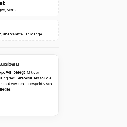
et
gen, Serm
m, anerkannte Lehrgänge
Ausbau
uppe
voll belegt
. Mit der
rung des Gerätehauses soll die
ebaut werden – perspektivisch
lieder
.