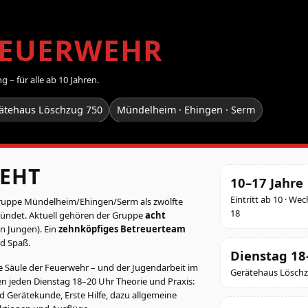
FEUERWEHR
 – für alle ab 10 Jahren.
ätehaus Löschzug 750
Mündelheim · Ehingen · Serm
EHT
10–17 Jahre
Eintritt ab 10 · We
uppe Mündelheim/Ehingen/Serm als zwölfte
18
ündet. Aktuell gehören der Gruppe
acht
n Jungen). Ein
zehnköpfiges Betreuerteam
nd Spaß.
Dienstag 18
ke Säule der Feuerwehr – und der Jugendarbeit im
Gerätehaus Löschz
en jeden Dienstag 18–20 Uhr Theorie und Praxis:
d Gerätekunde, Erste Hilfe, dazu allgemeine