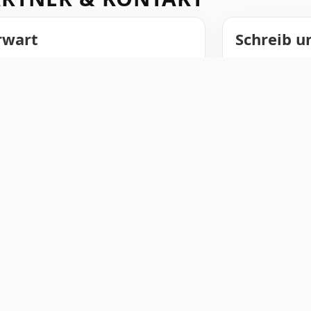
rwart
Schreib u
Fragen zur Jugen
Warteliste? Wir fr
er Jugendfeuerwehrwart
lz750@feuerw
Mehr zur Jugendfe
Feuerwehr Duisbu
en
Kontakt
-Mündelheim · Löschzug 750 – Jugendfeuerwehr