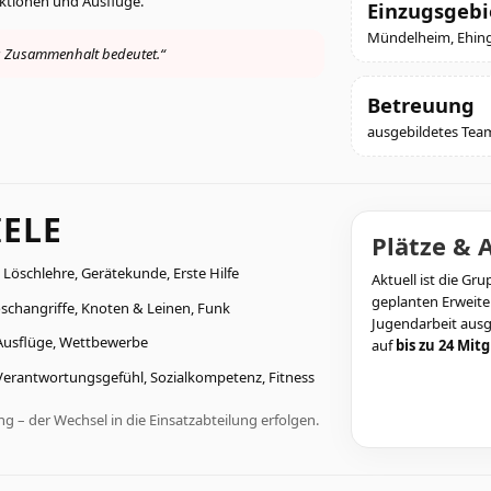
ktionen und Ausflüge.
Einzugsgebi
Mündelheim, Ehin
s Zusammenhalt bedeutet.“
Betreuung
ausgebildetes Tea
IELE
Plätze & 
Löschlehre, Gerätekunde, Erste Hilfe
Aktuell ist die Gr
geplanten Erweite
öschangriffe, Knoten & Leinen, Funk
Jugendarbeit ausg
Ausflüge, Wettbewerbe
auf
bis zu 24 Mitg
erantwortungsgefühl, Sozialkompetenz, Fitness
 – der Wechsel in die Einsatzabteilung erfolgen.