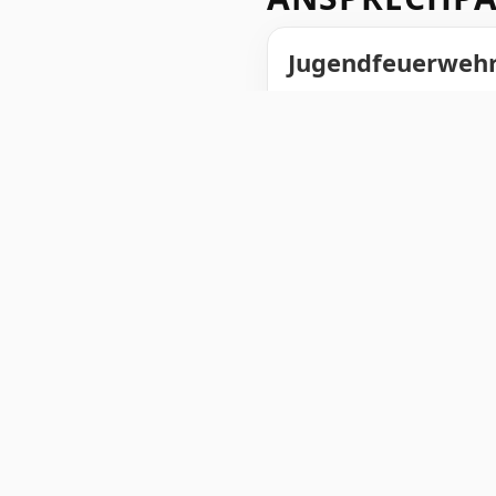
Jugendfeuerweh
Christian Kreuz
Stellvertretend
Dirk Rahmacher
Inhalte
Einblicke
Mitmach
© Freiwillige Feuerwehr Duisburg