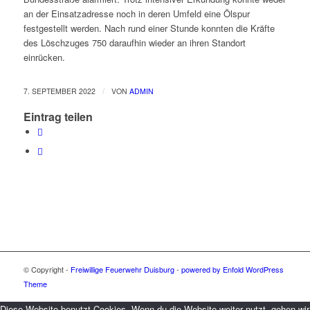
an der Einsatzadresse noch in deren Umfeld eine Ölspur
festgestellt werden. Nach rund einer Stunde konnten die Kräfte
des Löschzuges 750 daraufhin wieder an ihren Standort
einrücken.
/
7. SEPTEMBER 2022
VON
ADMIN
Eintrag teilen
© Copyright -
Freiwillige Feuerwehr Duisburg
-
powered by Enfold WordPress
Theme
Diese Website benutzt Cookies. Wenn du die Website weiter nutzt, gehen wir