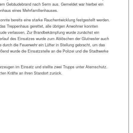
inem Gebäudebrand nach Serm aus. Gemeldet war hierbei ein
enhaus eines Mehrfamilienhauses.
 konnte bereits eine starke Rauchentwicklung festgestellt werden.
s Treppenhaus gerettet, alle übrigen Anwohner konnten
äude verlassen. Zur Brandbekämpfung wurde zunächst ein
Verlauf des Einsatzes wurde zum Ablöschen der Glutnester auch
 durch die Feuerwehr ein Lüfter in Stellung gebracht, um das
end wurde die Einsatzstelle an die Polizei und die Stadtwerke
hrzeugen im Einsatz und stellte zwei Trupps unter Atemschutz.
ten Kräfte an ihren Standort zurück.