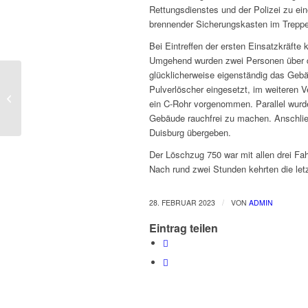
Rettungsdienstes und der Polizei zu e
brennender Sicherungskasten im Trepp
Bei Eintreffen der ersten Einsatzkräfte
Umgehend wurden zwei Personen über da
glücklicherweise eigenständig das Geb
Einsatz 11/2023 –
Pulverlöscher eingesetzt, im weiteren 
19.02. – 10:33-17:34 –
ein C-Rohr vorgenommen. Parallel wurde
Wache besetzen
Gebäude rauchfrei zu machen. Anschließ
Duisburg übergeben.
Der Löschzug 750 war mit allen drei Fa
Nach rund zwei Stunden kehrten die letz
/
28. FEBRUAR 2023
VON
ADMIN
Eintrag teilen