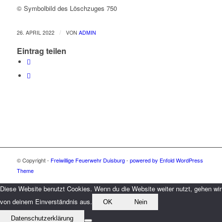
© Symbolbild des Löschzuges 750
/
26. APRIL 2022
VON
ADMIN
Eintrag teilen
© Copyright -
Freiwillige Feuerwehr Duisburg
-
powered by Enfold WordPress
Theme
Diese Website benutzt Cookies. Wenn du die Website weiter nutzt, gehen wir
von deinem Einverständnis aus.
OK
Nein
Datenschutzerklärung