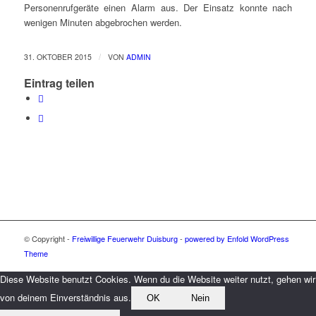
Personenrufgeräte einen Alarm aus. Der Einsatz konnte nach
wenigen Minuten abgebrochen werden.
/
31. OKTOBER 2015
VON
ADMIN
Eintrag teilen
© Copyright -
Freiwillige Feuerwehr Duisburg
-
powered by Enfold WordPress
Theme
Diese Website benutzt Cookies. Wenn du die Website weiter nutzt, gehen wir
von deinem Einverständnis aus.
OK
Nein