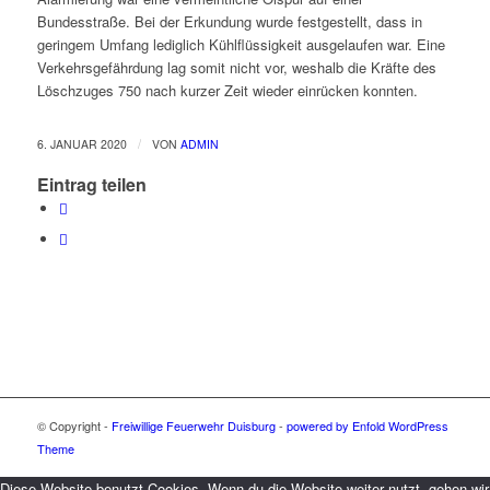
Bundesstraße. Bei der Erkundung wurde festgestellt, dass in
geringem Umfang lediglich Kühlflüssigkeit ausgelaufen war. Eine
Verkehrsgefährdung lag somit nicht vor, weshalb die Kräfte des
Löschzuges 750 nach kurzer Zeit wieder einrücken konnten.
/
6. JANUAR 2020
VON
ADMIN
Eintrag teilen
© Copyright -
Freiwillige Feuerwehr Duisburg
-
powered by Enfold WordPress
Theme
Diese Website benutzt Cookies. Wenn du die Website weiter nutzt, gehen wir