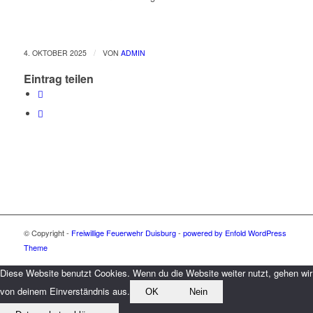
/
4. OKTOBER 2025
VON
ADMIN
Eintrag teilen
© Copyright -
Freiwillige Feuerwehr Duisburg
-
powered by Enfold WordPress
Theme
Diese Website benutzt Cookies. Wenn du die Website weiter nutzt, gehen wir
von deinem Einverständnis aus.
OK
Nein