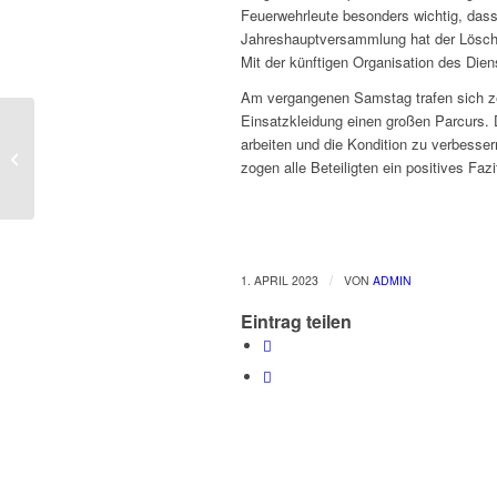
Feuerwehrleute besonders wichtig, dass s
Jahreshauptversammlung hat der Löschz
Mit der künftigen Organisation des Dien
Am vergangenen Samstag trafen sich ze
Einsatzkleidung einen großen Parcurs.
Einsatz 14/2023 –
arbeiten und die Kondition zu verbesser
08.03. – 12:44-13:20 –
zogen alle Beteiligten ein positives Fazi
Hilflose Person in...
/
1. APRIL 2023
VON
ADMIN
Eintrag teilen